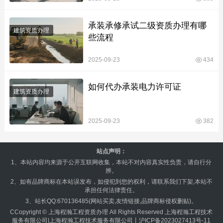
承装承修承试二级资质办理有哪
建筑资质办理
些流程
2025-09-23
434
如何代办承装电力许可证
建筑资质办理
2025-09-23
382
站点声明：
1、本站内容均来源于公开互联网收集，本站不对内容真实性负责，请自行分
辨。
2、如有品牌商标在本站误发布，如侵犯到您的权利，请联系我们下架,本站不
承担任何法律责任。
3、站长QQ:670136485(网站买卖,友情链接,品牌商标侵权删贴)。
CCopyright ©
上海程瀚工程资质办理
All Rights Reserved 上海程瀚工程技术
服务有限公司|上海程瀚工程技术服务有限公司丨
沪ICP备2023027413号-11