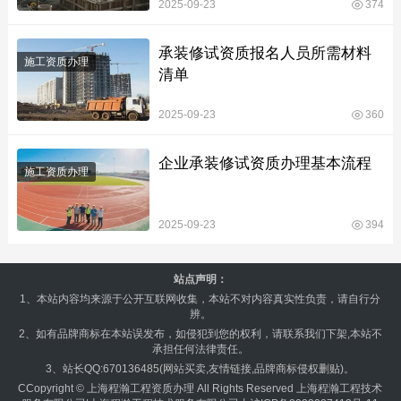
2025-09-23
374
承装修试资质报名人员所需材料
施工资质办理
清单
2025-09-23
360
企业承装修试资质办理基本流程
施工资质办理
2025-09-23
394
站点声明：
1、本站内容均来源于公开互联网收集，本站不对内容真实性负责，请自行分
辨。
2、如有品牌商标在本站误发布，如侵犯到您的权利，请联系我们下架,本站不
承担任何法律责任。
3、站长QQ:670136485(网站买卖,友情链接,品牌商标侵权删贴)。
CCopyright ©
上海程瀚工程资质办理
All Rights Reserved 上海程瀚工程技术