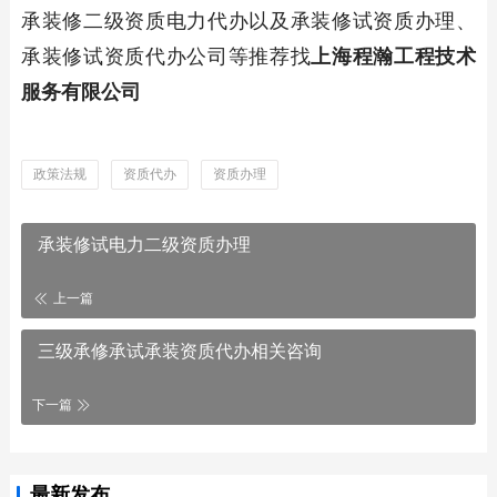
承装修二级资质电力代办以及承装修试资质办理、
承装修试资质代办公司等推荐找
上海程瀚工程技术
服务有限公司
政策法规
资质代办
资质办理
承装修试电力二级资质办理
上一篇
三级承修承试承装资质代办相关咨询
下一篇
最新发布