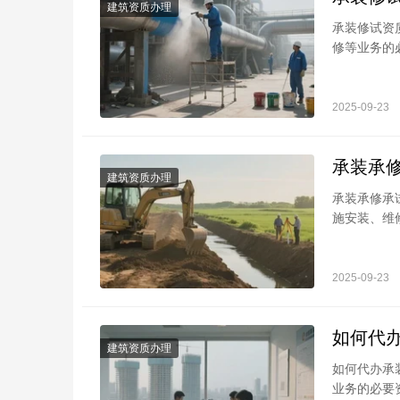
建筑资质办理
承装修试资
修等业务的
质，需要满
2025-09-23
承装承
建筑资质办理
承装承修承
施安装、维
和要求。为
2025-09-23
如何代
建筑资质办理
如何代办承
业务的必要