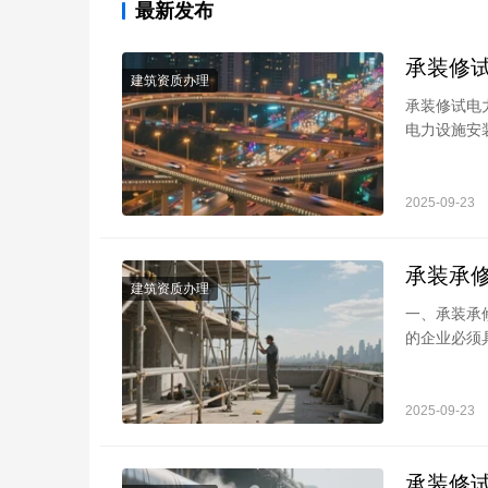
最新发布
承装修
建筑资质办理
承装修试电
电力设施安
备齐全的相
2025-09-23
承装承
建筑资质办理
一、承装承
的企业必须
市场上获得
2025-09-23
承装修